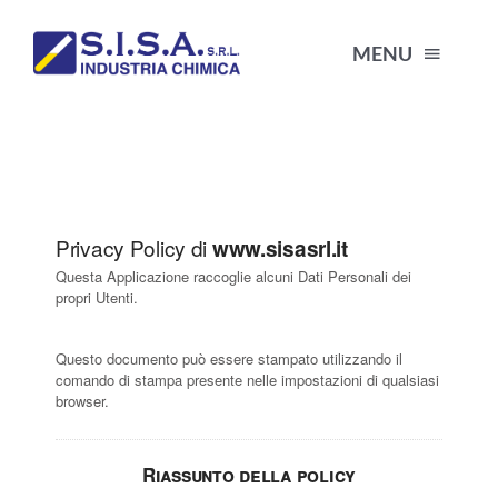
Skip
to
MENU
content
COMPANY
R&D
Privacy Policy di
www.sisasrl.it
Questa Applicazione raccoglie alcuni Dati Personali dei
PRODUCTS
propri Utenti.
Questo documento può essere stampato utilizzando il
CONTACT INFORMATION
comando di stampa presente nelle impostazioni di qualsiasi
browser.
Riassunto della policy