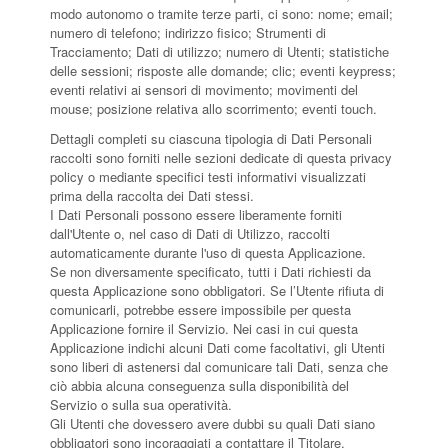
modo autonomo o tramite terze parti, ci sono: nome; email;
numero di telefono; indirizzo fisico; Strumenti di
Tracciamento; Dati di utilizzo; numero di Utenti; statistiche
delle sessioni; risposte alle domande; clic; eventi keypress;
eventi relativi ai sensori di movimento; movimenti del
mouse; posizione relativa allo scorrimento; eventi touch.
Dettagli completi su ciascuna tipologia di Dati Personali
raccolti sono forniti nelle sezioni dedicate di questa privacy
policy o mediante specifici testi informativi visualizzati
prima della raccolta dei Dati stessi.
I Dati Personali possono essere liberamente forniti
dall'Utente o, nel caso di Dati di Utilizzo, raccolti
automaticamente durante l'uso di questa Applicazione.
Se non diversamente specificato, tutti i Dati richiesti da
questa Applicazione sono obbligatori. Se l’Utente rifiuta di
comunicarli, potrebbe essere impossibile per questa
Applicazione fornire il Servizio. Nei casi in cui questa
Applicazione indichi alcuni Dati come facoltativi, gli Utenti
sono liberi di astenersi dal comunicare tali Dati, senza che
ciò abbia alcuna conseguenza sulla disponibilità del
Servizio o sulla sua operatività.
Gli Utenti che dovessero avere dubbi su quali Dati siano
obbligatori sono incoraggiati a contattare il Titolare.